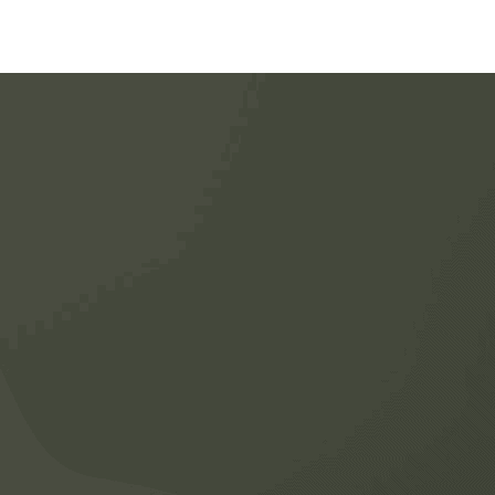
on du cabinet
 Vanessa Lussier-Duquette
 de nous choisir
igration
 l'immigration
udier au Québec
ander vos autorisations d’études
ouveler vos autorisations d’études
ences
blématiques
ailler