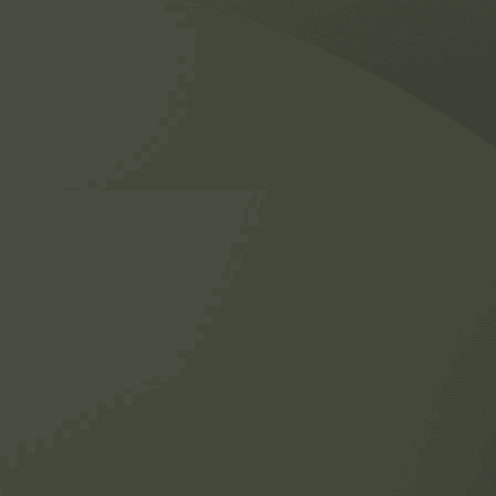
re au Québec
vailler au Québec
ager un travailleur étranger
ander un permis de travail
ouveler votre permis de travail
ences – Problématiques
re au Québec
vre au Québec
ès vos études
dant votre travail
vailleur permanent
rainage d’un membre de votre famille
oyenneté Canadienne