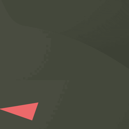
 travail
ployeur
ées
e de contact